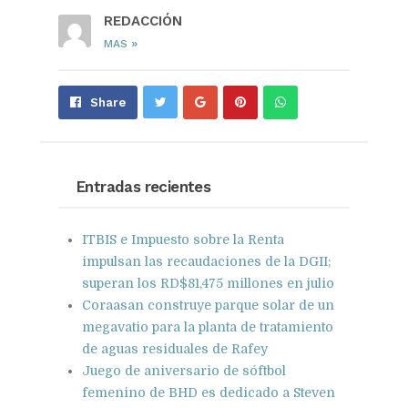
REDACCIÓN
»
MAS
Share
Pin
Send
Share
on
on
with
Google+
Pinterest
WhatsApp
Entradas recientes
ITBIS e Impuesto sobre la Renta
impulsan las recaudaciones de la DGII;
superan los RD$81,475 millones en julio
Coraasan construye parque solar de un
megavatio para la planta de tratamiento
de aguas residuales de Rafey
Juego de aniversario de sóftbol
femenino de BHD es dedicado a Steven