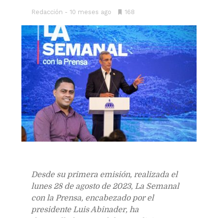
Redacción
10 meses ago
•
168
Bookmarks:
D
esde su primera emisión, realizada el
lunes 28 de agosto de 2023, La Semanal
con la Prensa, encabezado por el
presidente Luis Abinader, ha