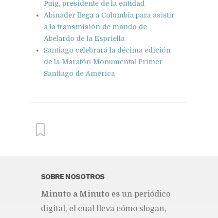
Puig, presidente de la entidad
Abinader llega a Colombia para asistir
a la transmisión de mando de
Abelardo de la Espriella
Santiago celebrará la décima edición
de la Maratón Monumental Primer
Santiago de América
From this category »
SOBRE NOSOTROS
Mi­nu­to a Mi­nu­to
es un pe­rió­di­co
Impugnación de la
competencia de la Corte Penal
di­gi­tal, el cual lle­va cómo slo­gan,
Internacional