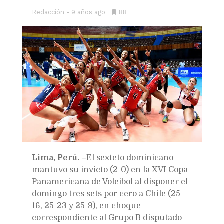
Redacción
9 años ago
•
88
Bookmarks:
Lima, Perú. –
El sexteto dominicano
mantuvo su invicto (2-0) en la XVI Copa
Panamericana de Voleibol al disponer el
domingo tres sets por cero a Chile (25-
16, 25-23 y 25-9), en choque
correspondiente al Grupo B disputado