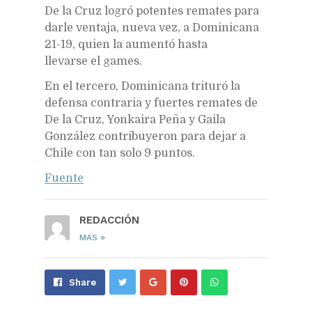
De la Cruz logró potentes remates para
darle ventaja, nueva vez, a Dominicana
21-19, quien la aumentó hasta
llevarse el games.
En el tercero, Dominicana trituró la
defensa contraria y fuertes remates de
De la Cruz, Yonkaira Peña y Gaila
González contribuyeron para dejar a
Chile con tan solo 9 puntos.
Fuente
REDACCIÓN
»
MAS
Share
Pin
Send
Share
on
on
with