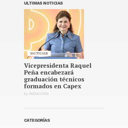
Publicado hace 10 horas
ULTIMAS NOTICIAS
UDESA inicia con éxito
Campamento Infantil
Deportivo y Recreativo de
Verano
Publicado hace 10 horas
NOTICIAS
Vicepresidenta Raquel
Peña encabezará
graduación técnicos
formados en Capex
by
REDACCIÓN
CATEGORÍAS