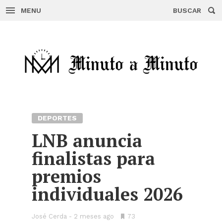
MENU
BUSCAR
Skip
to
content
DEPORTES
LNB anuncia
finalistas para
premios
individuales 2026
José Cerda
2 meses ago
•
73