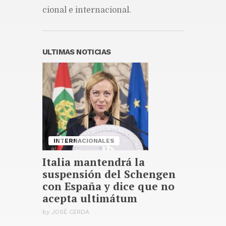
Domingo 2026
cio­nal e in­ter­na­cio­nal.
Publicado hace 1 hora
Caracas, posible sede de los
próximos juegos en el 2030
Publicado hace 2 horas
ULTIMAS NOTICIAS
Atletismo encabeza el aporte
del oro para Dominicana en
los Centroamericanos y del
Caribe
Publicado hace 2 horas
INTERNACIONALES
Italia mantendrá la
suspensión del Schengen
con España y dice que no
acepta ultimátum
by
JOSÉ CERDA