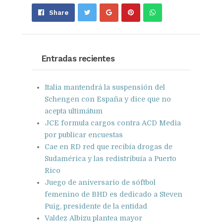
Share
Pin
Send
Share
on
on
with
Google+
Pinterest
WhatsApp
Entradas recientes
Italia mantendrá la suspensión del
Schengen con España y dice que no
acepta ultimátum
JCE formula cargos contra ACD Media
por publicar encuestas
Cae en RD red que recibía drogas de
Sudamérica y las redistribuía a Puerto
Rico
Juego de aniversario de sóftbol
femenino de BHD es dedicado a Steven
Puig, presidente de la entidad
Valdez Albizu plantea mayor