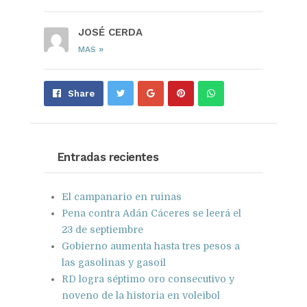
JOSÉ CERDA
»
MAS
Share
Pin
Send
Share
on
on
with
Google+
Pinterest
WhatsApp
Entradas recientes
El campanario en ruinas
Pena contra Adán Cáceres se leerá el
23 de septiembre
Gobierno aumenta hasta tres pesos a
las gasolinas y gasoil
RD logra séptimo oro consecutivo y
noveno de la historia en voleibol