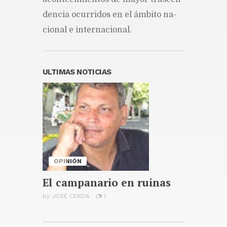
siete oro en los Juegos
Centroamericanos
den­cia ocu­rri­dos en el ám­bi­to na­
Publicado hace 17 horas
cio­nal e in­ter­na­cio­nal.
Juego de aniversario de
sóftbol femenino de BHD es
dedicado a Steven Puig,
presidente de la entidad
ULTIMAS NOTICIAS
Publicado hace 2 días
Santiago celebrará la décima
edición de la Maratón
Monumental Primer Santiago
de América
Publicado hace 2 días
OPINIÓN
El campanario en ruinas
by
JOSÉ CERDA
1