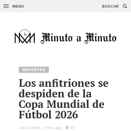
MENU
BUSCAR
Skip
to
content
DEPORTES
Los anfitriones se
despiden de la
Copa Mundial de
Fútbol 2026
José Cerda
1 mes ago
•
49