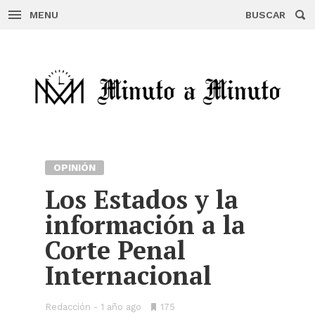
MENU
BUSCAR
Skip
to
content
OPINIÓN
Los Estados y la
información a la
Corte Penal
Internacional
Redacción
1 año ago
•
175