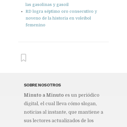
las gasolinas y gasoil
RD logra séptimo oro consecutivo y
noveno de la historia en voleibol
femenino
From this category »
SOBRE NOSOTROS
Mi­nu­to a Mi­nu­to
es un pe­rió­di­co
El campanario en ruinas
Publicado hace 18 horas
di­gi­tal, el cual lle­va cómo slo­gan,
no­ti­cias al ins­tan­te, que man­tie­ne a
Impugnación de la
sus lec­to­res ac­tua­li­za­dos de los
competencia de la Corte Penal