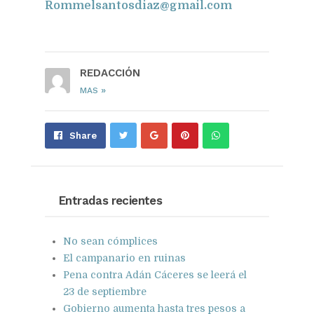
Rommelsantosdiaz@gmail.com
REDACCIÓN
»
MAS
Share
Pin
Send
Share
on
on
with
Google+
Pinterest
WhatsApp
Entradas recientes
No sean cómplices
El campanario en ruinas
Pena contra Adán Cáceres se leerá el
23 de septiembre
Gobierno aumenta hasta tres pesos a