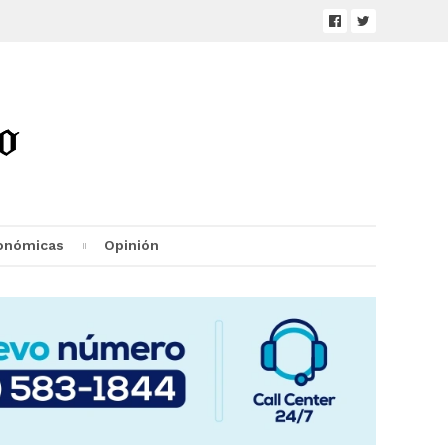
onómicas
Opinión