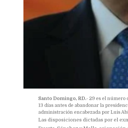
Santo Domingo, RD.-
29 es el número 
13 días antes de abandonar la presidenci
administración encabezada por Luis Ab
Las disposiciones dictadas por el ex