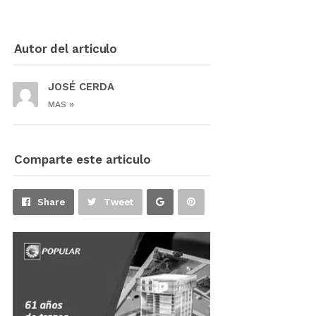
Autor del articulo
JOSÉ CERDA
»
MAS
Comparte este articulo
Share
Pin
Share
Tweet
on
on
Google+
Pinterest