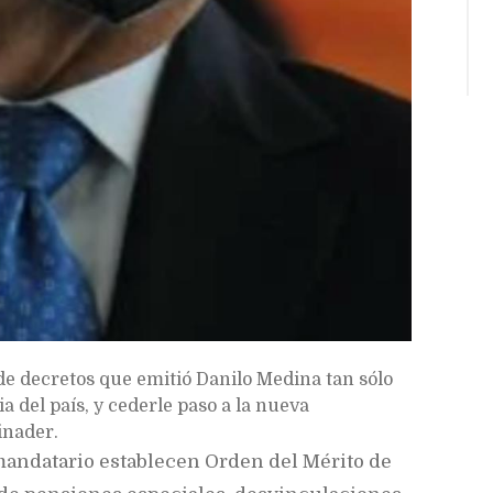
de decretos que emitió Danilo Medina tan sólo
a del país, y cederle paso a la nueva
inader.
mandatario establecen Orden del Mérito de