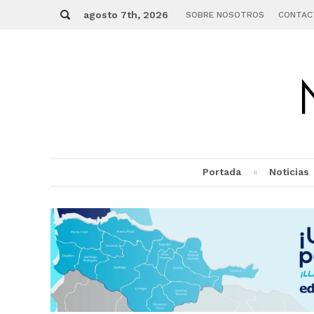
Skip
Buscar
to
agosto 7th, 2026
SOBRE NOSOTROS
CONTAC
content
Portada
Noticias
MENU