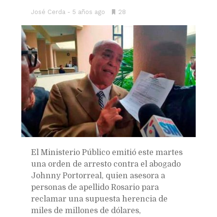
José Cerda
5 años ago
•
28
Bookmarks:
El Ministerio Público emitió este martes
una orden de arresto contra el abogado
Johnny Portorreal, quien asesora a
personas de apellido Rosario para
reclamar una supuesta herencia de
miles de millones de dólares,