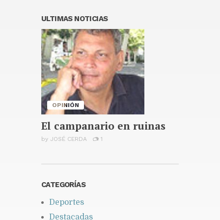
Espriella
Publicado hace 2 días
ULTIMAS NOTICIAS
Celso Marranzini: Cuando hay
apagón de noche es avería
porque nosotros no damos
apagones de noche
Publicado hace 2 días
OPINIÓN
El campanario en ruinas
by
JOSÉ CERDA
1
CATEGORÍAS
Deportes
Destacadas