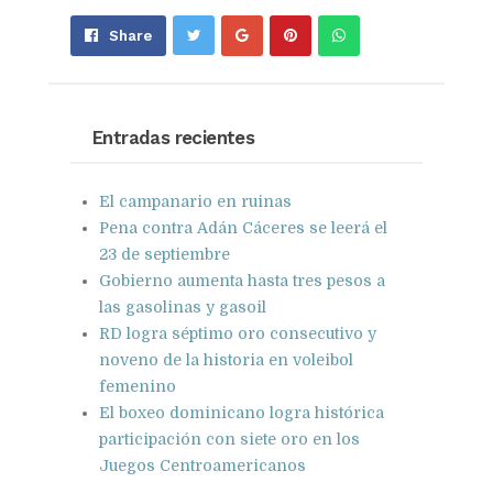
Share
Pin
Send
Share
on
on
with
Google+
Pinterest
WhatsApp
Entradas recientes
El campanario en ruinas
Pena contra Adán Cáceres se leerá el
23 de septiembre
Gobierno aumenta hasta tres pesos a
las gasolinas y gasoil
RD logra séptimo oro consecutivo y
noveno de la historia en voleibol
femenino
El boxeo dominicano logra histórica
participación con siete oro en los
Juegos Centroamericanos