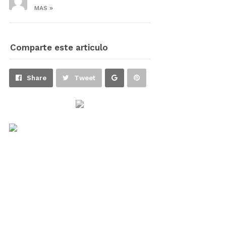
»
MAS
Comparte este articulo
Share
Pin
Share
Tweet
on
on
Google+
Pinterest