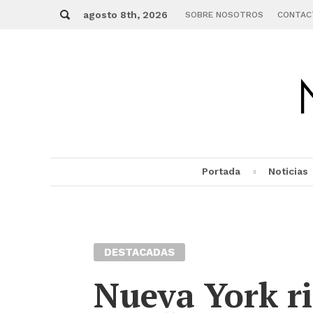
Skip
Buscar
to
agosto 8th, 2026
SOBRE NOSOTROS
CONTAC
content
Portada
Noticias
MENU
DESTACADAS
Nueva York ri