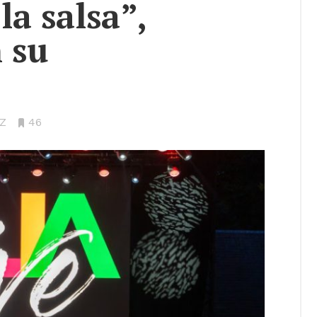
la salsa”,
n su
Z
•
46
Bookmarks: