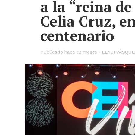
a la “reina de 
Celia Cruz, e
centenario
Publicado hace
12 meses
LEYDI VÁSQUE