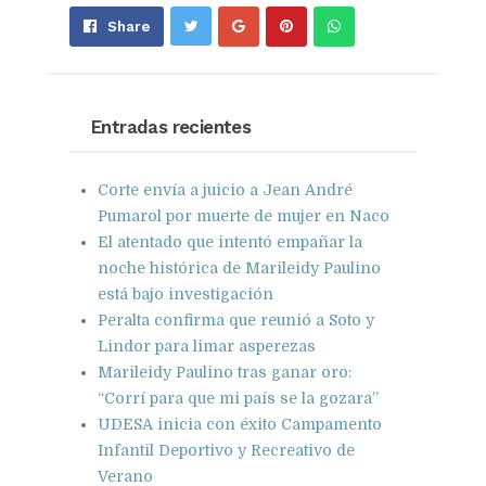
Share
Pin
Send
Share
on
on
with
Google+
Pinterest
WhatsApp
Entradas recientes
Corte envía a juicio a Jean André
Pumarol por muerte de mujer en Naco
El atentado que intentó empañar la
noche histórica de Marileidy Paulino
está bajo investigación
Peralta confirma que reunió a Soto y
Lindor para limar asperezas
Marileidy Paulino tras ganar oro:
“Corrí para que mi país se la gozara”
UDESA inicia con éxito Campamento
Infantil Deportivo y Recreativo de
Verano