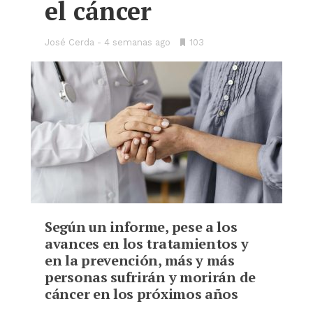
el cáncer
José Cerda
4 semanas ago
•
103
Bookmarks:
Según un informe, pese a los
avances en los tratamientos y
en la prevención, más y más
personas sufrirán y morirán de
cáncer en los próximos años