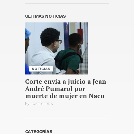
Rubio dialoga con el canciller
británico sobre seguridad en
ULTIMAS NOTICIAS
Europa y el estrecho de Ormuz
Publicado hace 4 horas
José Antonio Kast anuncia
reforma constitucional para
mejorar la seguridad en Chile
Publicado hace 4 horas
NOTICIAS
Corte envía a juicio a Jean
André Pumarol por
muerte de mujer en Naco
by
JOSÉ CERDA
CATEGORÍAS