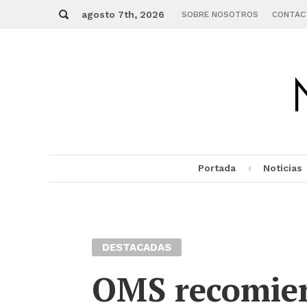
Skip
Buscar
to
agosto 7th, 2026
SOBRE NOSOTROS
CONTAC
content
Portada
Noticias
MENU
DESTACADAS
OMS recomien