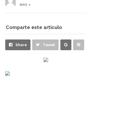
»
MAS
Comparte este articulo
Share
Pin
Share
Tweet
on
on
Google+
Pinterest