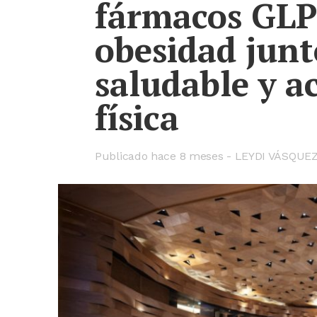
fármacos GLP
obesidad junt
saludable y a
física
Publicado hace
8 meses
LEYDI VÁSQUE