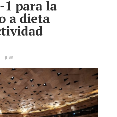
-1 para la
o a dieta
ctividad
Z
•
65
Bookmarks: