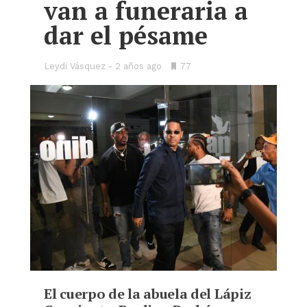
van a funeraria a
dar el pésame
Leydi Vásquez
2 años ago
•
77
Bookmarks:
El cuerpo de la abuela del Lápiz