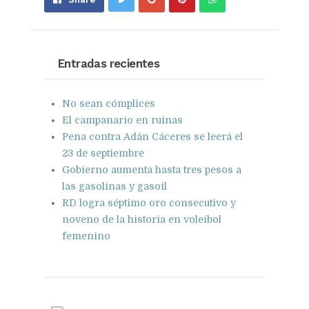
on
on
with
Google+
Pinterest
WhatsApp
Entradas recientes
No sean cómplices
El campanario en ruinas
Pena contra Adán Cáceres se leerá el
23 de septiembre
Gobierno aumenta hasta tres pesos a
las gasolinas y gasoil
RD logra séptimo oro consecutivo y
noveno de la historia en voleibol
femenino