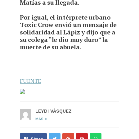
Matías a su llegada.
Por igual, el intérprete urbano
Toxic Crow envió un mensaje de
solidaridad al Lápiz y dijo que a
su colega “le dio muy duro” la
muerte de su abuela.
FUENTE
LEYDI VÁSQUEZ
»
MAS
Share
Pin
Send
Share