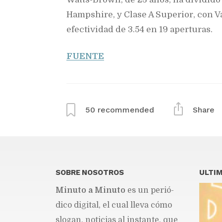
Hampshire, y Clase A Superior, con 
efectividad de 3.54 en 19 aperturas.
FUENTE
50
recommended
Share
SOBRE NOSOTROS
ULTIM
Mi­nu­to a Mi­nu­to
es un pe­rió­
di­co di­gi­tal, el cual lle­va cómo
slo­gan, no­ti­cias al ins­tan­te, que