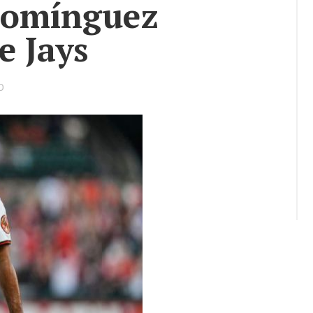
Domínguez
e Jays
0
ookmarks: