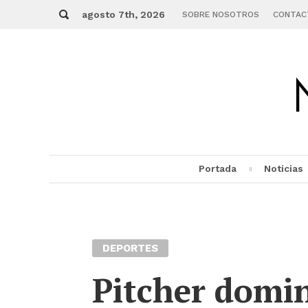
Skip
Buscar
to
agosto 7th, 2026
SOBRE NOSOTROS
CONTAC
content
Portada
Noticias
MENU
DEPORTES
Pitcher domi