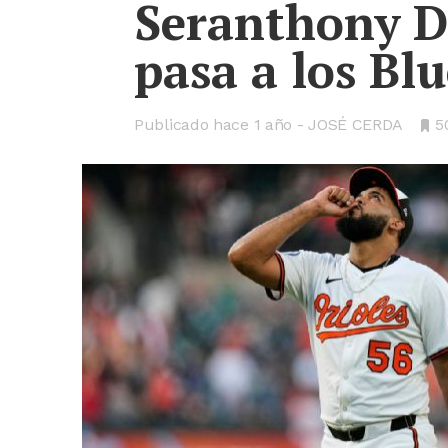
Seranthony 
pasa a los Blu
Publicado hace
1 año
JOSÉ CERDA
•
5
B