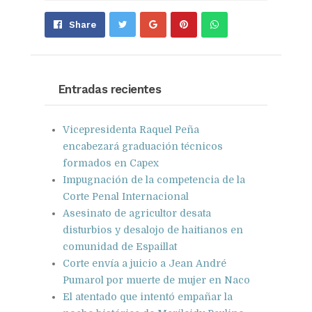
Share
Pin
Send
Share
on
on
with
Google+
Pinterest
WhatsApp
Entradas recientes
Vicepresidenta Raquel Peña
encabezará graduación técnicos
formados en Capex
Impugnación de la competencia de la
Corte Penal Internacional
Asesinato de agricultor desata
disturbios y desalojo de haitianos en
comunidad de Espaillat
Corte envía a juicio a Jean André
Pumarol por muerte de mujer en Naco
El atentado que intentó empañar la