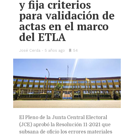
y fija criterios
para validación de
actas en el marco
del ETLA
José Cerda
5 años ago
•
54
Bookmarks:
El Pleno de la Junta Central Electoral
(JCE) aprobó la Resolución 11-2021 que
subsana de oficio los errores materiales