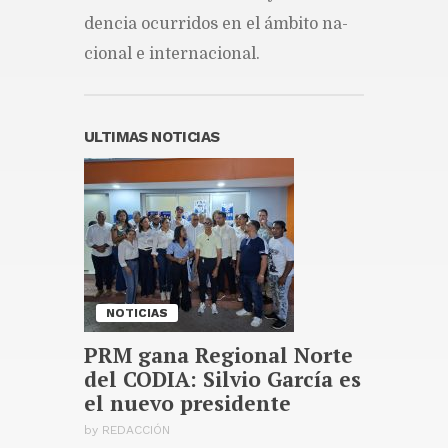
incuestionable
den­cia ocu­rri­dos en el ám­bi­to na­
Publicado hace 17 horas
cio­nal e in­ter­na­cio­nal.
EE. UU. dice que intervención
del yen busca prevenir
inestabilidad en Asia
Publicado hace 18 horas
ULTIMAS NOTICIAS
Terremoto de magnitud 6,3
sacude la isla filipina de
Mindanao sin reportes de
víctimas
Publicado hace 18 horas
NOTICIAS
PRM gana Regional Norte
del CODIA: Silvio García es
el nuevo presidente
by
REDACCIÓN