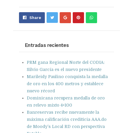
Share
Pin
Send
Share
on
on
with
Google+
Pinterest
WhatsApp
Entradas recientes
PRM gana Regional Norte del CODIA:
Silvio García es el nuevo presidente
Marileidy Paulino conquista la medalla
de oro en los 400 metros y establece
nuevo récord
Dominicana recupera medalla de oro
en relevo mixto 4×100
Banreservas recibe nuevamente la
máxima calificación crediticia AAA.do
de Moody’s Local RD con perspectiva