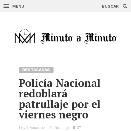
MENU
BUSCAR
Skip
to
content
DESTACADAS
Policía Nacional
redoblará
patrullaje por el
viernes negro
Leydi Vásquez
4 años ago
•
37