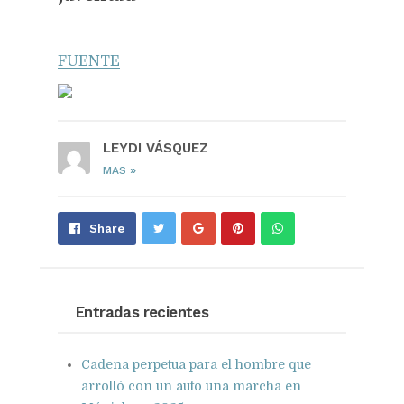
FUENTE
LEYDI VÁSQUEZ
»
MAS
Share
Pin
Send
Share
on
on
with
Google+
Pinterest
WhatsApp
Entradas recientes
Cadena perpetua para el hombre que
arrolló con un auto una marcha en