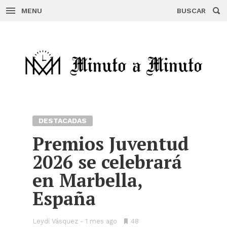
MENU
BUSCAR
Skip
to
content
DESTACADAS
Premios Juventud
2026 se celebrará
en Marbella,
España
Leydi Vásquez
1 mes ago
•
48