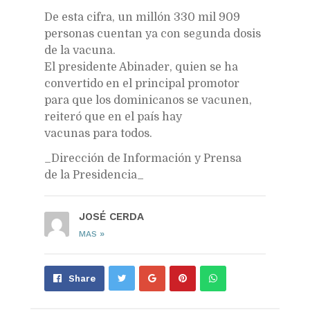
De esta cifra, un millón 330 mil 909
personas cuentan ya con segunda dosis
de la vacuna.
El presidente Abinader, quien se ha
convertido en el principal promotor
para que los dominicanos se vacunen,
reiteró que en el país hay
vacunas para todos.
_Dirección de Información y Prensa
de la Presidencia_
JOSÉ CERDA
»
MAS
Share
Pin
Send
Share
on
on
with