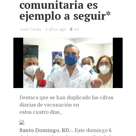
comunitaria es
ejemplo a seguir*
José Cerda
5 años ago
•
44
Bookmarks:
Destaca que se han duplicado las cifras
diarias de vacunación en
estos cuatro días_
Santo Domingo, RD.-
.
Este domingo 6