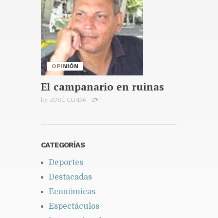
apagón de noche es avería
porque nosotros no damos
apagones de noche
Publicado hace 2 días
OPINIÓN
El campanario en ruinas
by
JOSÉ CERDA
1
CATEGORÍAS
Deportes
Destacadas
Económicas
Espectáculos