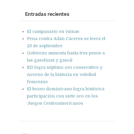
Google+
Pinterest
WhatsApp
Entradas recientes
El campanario en ruinas
Pena contra Adán Cáceres se leerá el
23 de septiembre
Gobierno aumenta hasta tres pesos a
las gasolinas y gasoil
RD logra séptimo oro consecutivo y
noveno de la historia en voleibol
femenino
El boxeo dominicano logra histórica
participación con siete oro en los
Juegos Centroamericanos