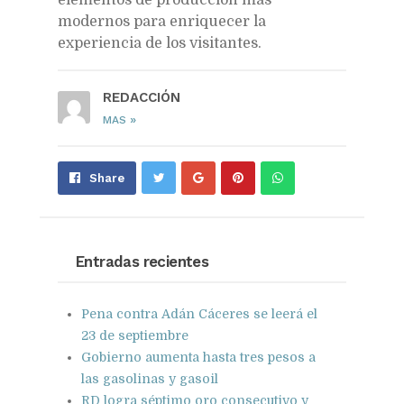
modernos para enriquecer la
experiencia de los visitantes.
REDACCIÓN
»
MAS
Share
Pin
Send
Share
on
on
with
Google+
Pinterest
WhatsApp
Entradas recientes
Pena contra Adán Cáceres se leerá el
23 de septiembre
Gobierno aumenta hasta tres pesos a
las gasolinas y gasoil
RD logra séptimo oro consecutivo y