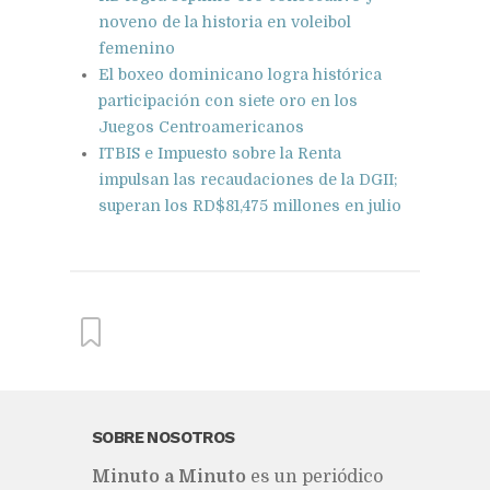
noveno de la historia en voleibol
femenino
El boxeo dominicano logra histórica
participación con siete oro en los
Juegos Centroamericanos
ITBIS e Impuesto sobre la Renta
impulsan las recaudaciones de la DGII;
superan los RD$81,475 millones en julio
From this category »
SOBRE NOSOTROS
Mi­nu­to a Mi­nu­to
es un pe­rió­di­co
Coraasan construye parque