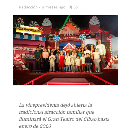
Redacción
8 meses ago
•
55
Bookmarks:
La vicepresidenta dejó abierta la
tradicional atracción familiar que
iluminará el Gran Teatro del Cibao hasta
enero de 2026