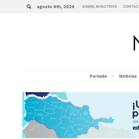
Skip
Buscar
to
agosto 8th, 2026
SOBRE NOSOTROS
CONTAC
content
Portada
Noticias
MENU