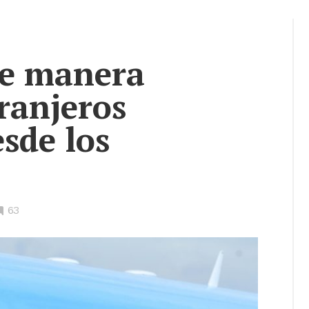
de manera
ranjeros
sde los
•
63
Bookmarks: