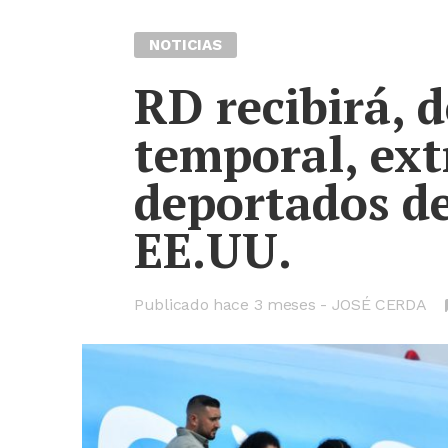
NOTICIAS
RD recibirá, 
temporal, ext
deportados de
EE.UU.
Publicado hace
3 meses
JOSÉ CERDA