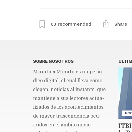
63
recommended
Share
SOBRE NOSOTROS
ULTIM
Mi­nu­to a Mi­nu­to
es un pe­rió­
di­co di­gi­tal, el cual lle­va cómo
slo­gan, no­ti­cias al ins­tan­te, que
man­tie­ne a sus lec­to­res ac­tua­
li­za­dos de los acon­te­ci­mien­tos
EC
de ma­yor tras­cen­den­cia ocu­
ITBI
rri­dos en el ám­bi­to na­cio­