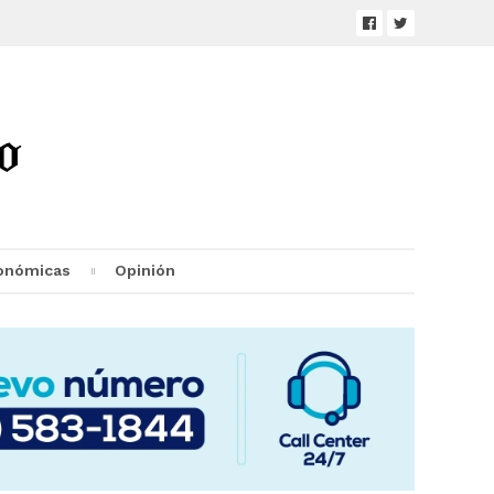
onómicas
Opinión