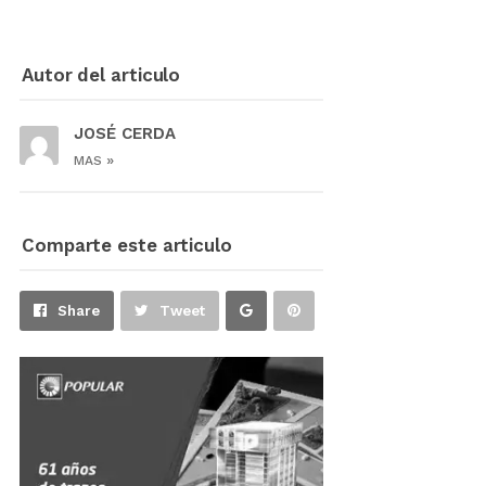
Autor del articulo
JOSÉ CERDA
»
MAS
Comparte este articulo
Share
Pin
Share
Tweet
on
on
Google+
Pinterest