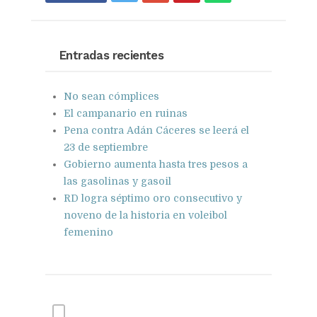
on
on
with
Google+
Pinterest
WhatsApp
Entradas recientes
No sean cómplices
El campanario en ruinas
Pena contra Adán Cáceres se leerá el
23 de septiembre
Gobierno aumenta hasta tres pesos a
las gasolinas y gasoil
RD logra séptimo oro consecutivo y
noveno de la historia en voleibol
femenino