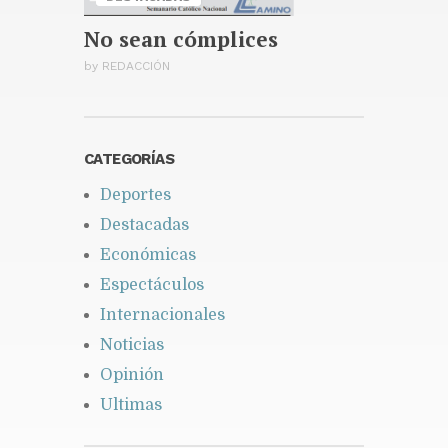
JCE formula cargos contra ACD
Media por publicar encuestas
No sean cómplices
Publicado hace 2 días
by
REDACCIÓN
CATEGORÍAS
Deportes
Destacadas
Económicas
Espectáculos
Internacionales
Noticias
Opinión
Ultimas