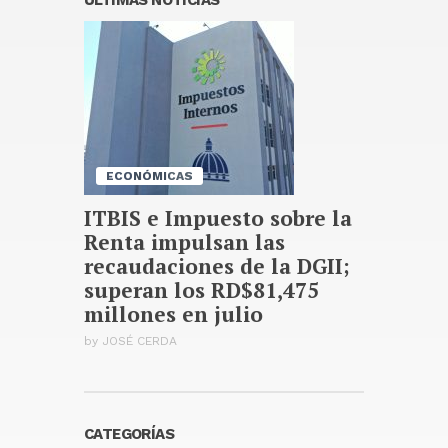
Publicado hace 1 día
La inflación interanual
disminuyó al 5.47 % en julio
2026, según el Banco Central
Publicado hace 1 día
ECONÓMICAS
ITBIS e Impuesto sobre la
Renta impulsan las
recaudaciones de la DGII;
superan los RD$81,475
millones en julio
by
JOSÉ CERDA
CATEGORÍAS