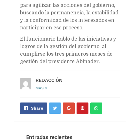
para agilizar las acciones del gobierno,
buscando la permanencia, la estabilidad
y la conformidad de los interesados en
participar en ese proceso.
El funcionario habló de las iniciativas y
logros de la gestión del gobierno, al
cumplirse los tres primeros meses de
gestión del presidente Abinader.
REDACCIÓN
»
MAS
Share
Pin
Send
Share
on
on
with
Google+
Pinterest
WhatsApp
Entradas recientes