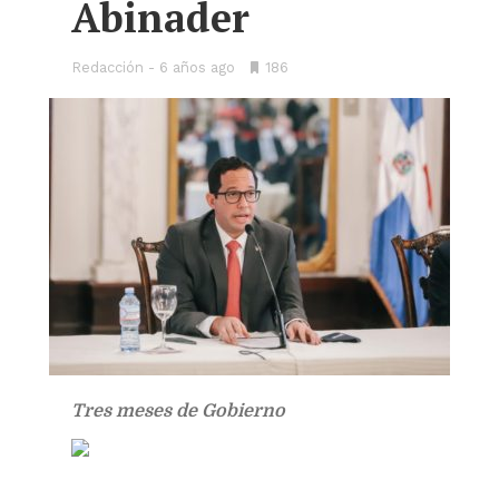
Abinader
Redacción
6 años ago
•
186
Bookmarks:
Tres meses de Gobierno