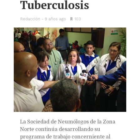
Tuberculosis
Redacción
9 años ago
•
103
Bookmarks:
La Sociedad de Neumólogos de la Zona
Norte continúa desarrollando su
programa de trabajo concerniente al