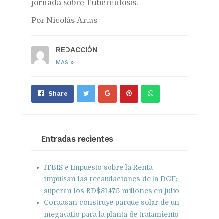
jornada sobre Tuberculosis.
Por Nicolás Arias
REDACCIÓN
»
MAS
Share
Pin
Send
Share
on
on
with
Google+
Pinterest
WhatsApp
Entradas recientes
ITBIS e Impuesto sobre la Renta
impulsan las recaudaciones de la DGII;
superan los RD$81,475 millones en julio
Coraasan construye parque solar de un
megavatio para la planta de tratamiento