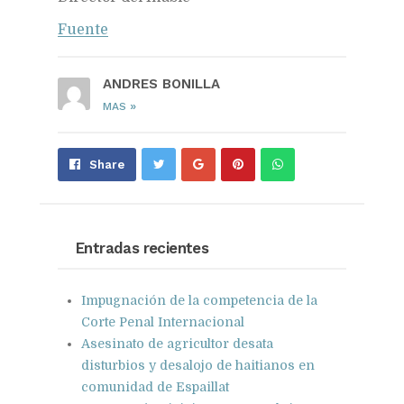
Fuente
ANDRES BONILLA
»
MAS
Share
Pin
Send
Share
on
on
with
Google+
Pinterest
WhatsApp
Entradas recientes
Impugnación de la competencia de la
Corte Penal Internacional
Asesinato de agricultor desata
disturbios y desalojo de haitianos en
comunidad de Espaillat