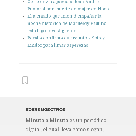
Corte envía a juicio a Jean André
Pumarol por muerte de mujer en Naco
El atentado que intentó empañar la
noche histórica de Marileidy Paulino
está bajo investigación
Peralta confirma que reunió a Soto y
Lindor para limar asperezas
From this category »
SOBRE NOSOTROS
Mi­nu­to a Mi­nu­to
es un pe­rió­di­co
Asesinato de agricultor desata
disturbios y desalojo de
di­gi­tal, el cual lle­va cómo slo­gan,
haitianos en comunidad de