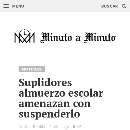
MENU
BUSCAR
Skip
to
content
NOTICIAS
Suplidores
almuerzo escolar
amenazan con
suspenderlo
Andres Bonilla
9 años ago
•
264