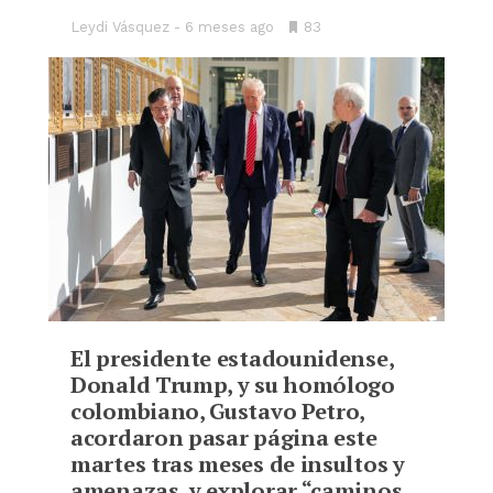
Leydi Vásquez
6 meses ago
•
83
Bookmarks:
El presidente estadounidense,
Donald Trump, y su homólogo
colombiano, Gustavo Petro,
acordaron pasar página este
martes tras meses de insultos y
amenazas, y explorar “caminos