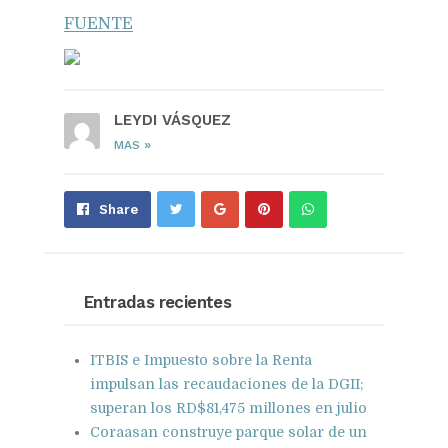
FUENTE
LEYDI VÁSQUEZ
»
MAS
Share
Pin
Send
Share
on
on
with
Google+
Pinterest
WhatsApp
Entradas recientes
ITBIS e Impuesto sobre la Renta
impulsan las recaudaciones de la DGII;
superan los RD$81,475 millones en julio
Coraasan construye parque solar de un