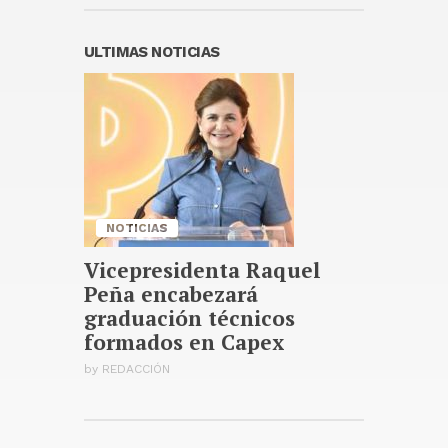
Rubio dialoga con el canciller
británico sobre seguridad en
ULTIMAS NOTICIAS
Europa y el estrecho de Ormuz
Publicado hace 15 horas
José Antonio Kast anuncia
reforma constitucional para
mejorar la seguridad en Chile
Publicado hace 15 horas
NOTICIAS
Vicepresidenta Raquel
Peña encabezará
graduación técnicos
formados en Capex
by
REDACCIÓN