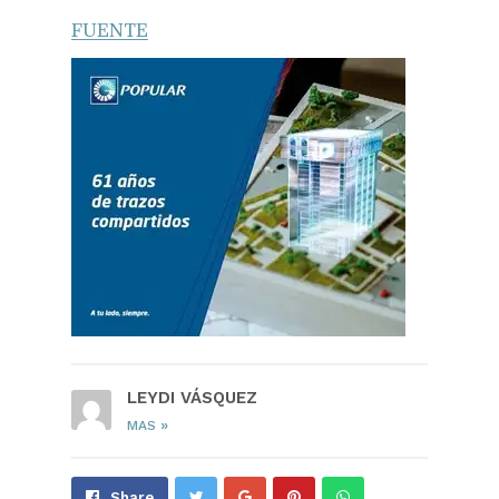
FUENTE
LEYDI VÁSQUEZ
»
MAS
Share
Pin
Send
Share