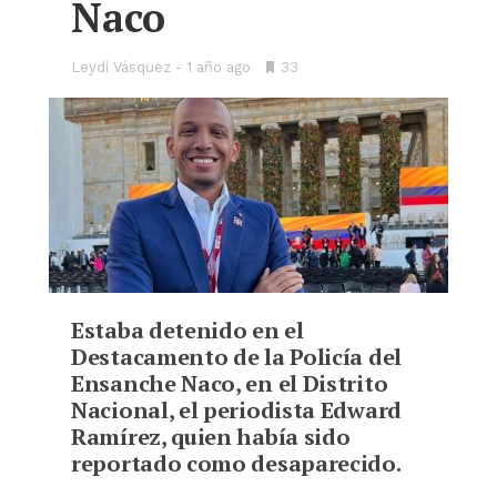
Naco
Leydi Vásquez
1 año ago
•
33
Bookmarks:
Estaba detenido en el
Destacamento de la Policía del
Ensanche Naco, en el Distrito
Nacional, el periodista Edward
Ramírez, quien había sido
reportado como desaparecido.