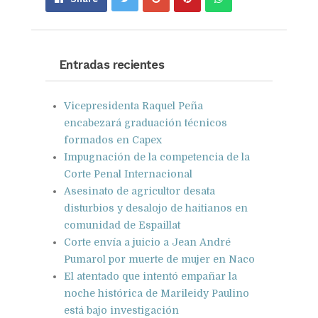
on
on
with
Google+
Pinterest
WhatsApp
Entradas recientes
Vicepresidenta Raquel Peña
encabezará graduación técnicos
formados en Capex
Impugnación de la competencia de la
Corte Penal Internacional
Asesinato de agricultor desata
disturbios y desalojo de haitianos en
comunidad de Espaillat
Corte envía a juicio a Jean André
Pumarol por muerte de mujer en Naco
El atentado que intentó empañar la
noche histórica de Marileidy Paulino
está bajo investigación