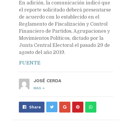
En adición, la comunicación indicó que
el reporte solicitado deberá presentarse
de acuerdo con lo establecido en el
Reglamento de Fiscalización y Control
Financiero de Partidos, Agrupaciones y
Movimientos Políticos, dictado por la
Junta Central Electoral el pasado 29 de
agosto del año 2019.
FUENTE
JOSÉ CERDA
»
MAS
Share
Pin
Send
Share
on
on
with
Google+
Pinterest
WhatsApp