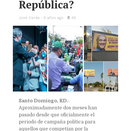
República?
José Cerda
6 años ago
•
46
Bookmarks:
Santo Domingo, RD.-
Aproximadamente dos meses han
pasado desde que oficialmente el
periodo de campaña política para
aquellos que competían por la