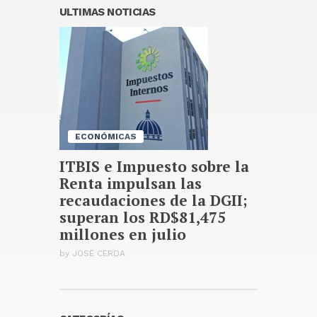
porque nosotros no damos
ULTIMAS NOTICIAS
apagones de noche
Publicado hace 20 horas
JCE formula cargos contra ACD
Media por publicar encuestas
Publicado hace 20 horas
ECONÓMICAS
ITBIS e Impuesto sobre la
Renta impulsan las
recaudaciones de la DGII;
superan los RD$81,475
millones en julio
by
JOSÉ CERDA