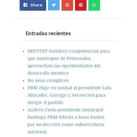
Share
Pin
Send
Share
on
on
with
Google+
Pinterest
WhatsApp
Entradas recientes
INFOTEP fortalece competencias para
que munícipes de Pedernales
aprovechen las oportunidades del
desarrollo turístico
No sean cómplices
PRM elige en unidad al presidente Luis
Abinader, Garrigó y Ascención para
dirigir el partido
Andrés Cueto presidente municipal
Santiago PRM felicita a Rosa Santos
por su elección como subsecretaria
nacional