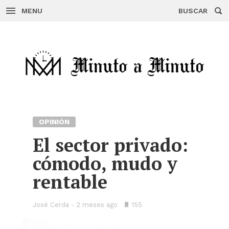
MENU
BUSCAR
Skip
to
content
OPINIÓN
El sector privado:
cómodo, mudo y
rentable
José Cerda
2 meses ago
•
155
Bookmarks: