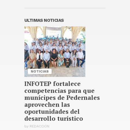
Publicado hace 3 días
Agosto: un llamado a restaurar
el amor por la patria
ULTIMAS NOTICIAS
Publicado hace 5 días
NOTICIAS
INFOTEP fortalece
competencias para que
munícipes de Pedernales
aprovechen las
oportunidades del
desarrollo turístico
by
REDACCIÓN