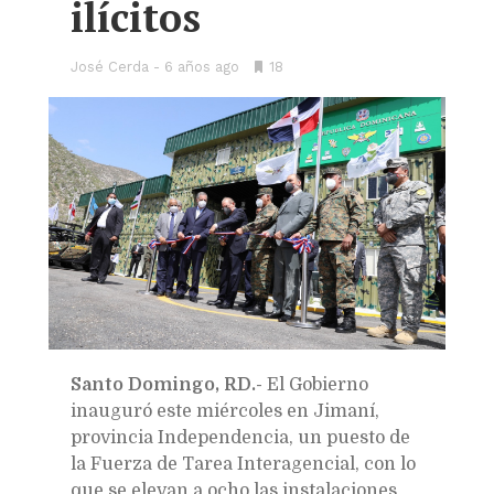
ilícitos
José Cerda
6 años ago
•
18
Bookmarks:
Santo Domingo, RD.-
El Gobierno
inauguró este miércoles en Jimaní,
provincia Independencia, un puesto de
la Fuerza de Tarea Interagencial, con lo
que se elevan a ocho las instalaciones