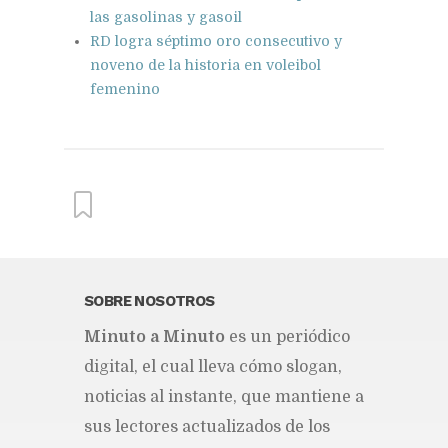
las gasolinas y gasoil
RD logra séptimo oro consecutivo y
noveno de la historia en voleibol
femenino
From this category »
SOBRE NOSOTROS
Mi­nu­to a Mi­nu­to
es un pe­rió­di­co
Coraasan construye parque
solar de un megavatio para la
di­gi­tal, el cual lle­va cómo slo­gan,
planta de tratamiento de
aguas residuales de Rafey
no­ti­cias al ins­tan­te, que man­tie­ne a
Publicado hace 2 días
sus lec­to­res ac­tua­li­za­dos de los