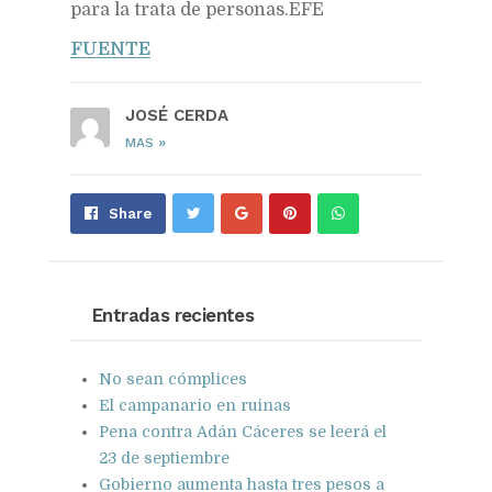
para la trata de personas.EFE
FUENTE
JOSÉ CERDA
»
MAS
Share
Pin
Send
Share
on
on
with
Google+
Pinterest
WhatsApp
Entradas recientes
No sean cómplices
El campanario en ruinas
Pena contra Adán Cáceres se leerá el
23 de septiembre
Gobierno aumenta hasta tres pesos a