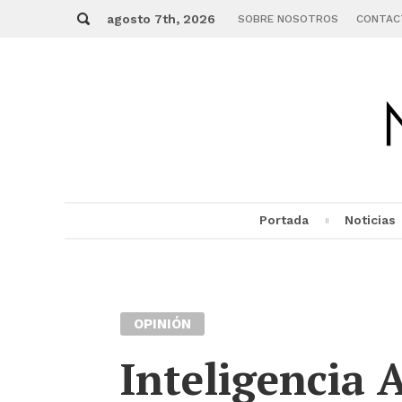
Skip
Buscar
to
agosto 7th, 2026
SOBRE NOSOTROS
CONTAC
content
Portada
Noticias
MENU
OPINIÓN
Inteligencia A