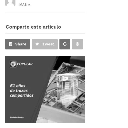
»
MAS
Comparte este articulo
Share
Pin
Share
Tweet
on
on
Google+
Pinterest