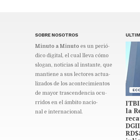
SOBRE NOSOTROS
ULTIM
Mi­nu­to a Mi­nu­to
es un pe­rió­
di­co di­gi­tal, el cual lle­va cómo
slo­gan, no­ti­cias al ins­tan­te, que
man­tie­ne a sus lec­to­res ac­tua­
li­za­dos de los acon­te­ci­mien­tos
EC
de ma­yor tras­cen­den­cia ocu­
ITBI
rri­dos en el ám­bi­to na­cio­
la R
nal e in­ter­na­cio­nal.
reca
DGII
RD$8