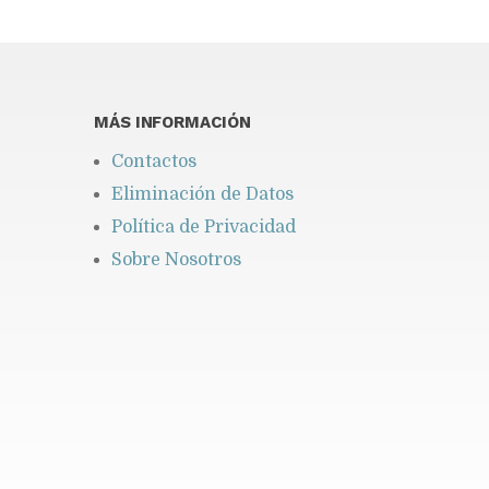
You may find interesting...
MÁS INFORMACIÓN
Contactos
Eliminación de Datos
Política de Privacidad
Sobre Nosotros
Impugnación de la
competencia de la Corte
Penal Internacional
Publicado hace 1 día
-
Redacción