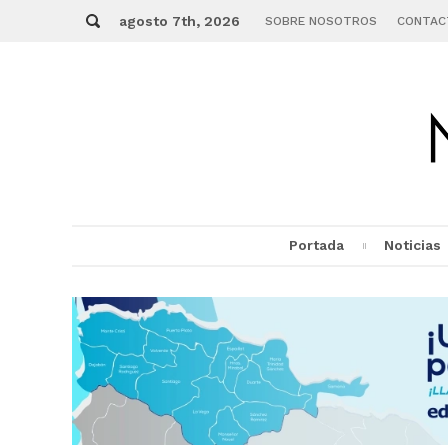
Skip
Buscar
to
agosto 7th, 2026
SOBRE NOSOTROS
CONTAC
content
Portada
Noticias
MENU