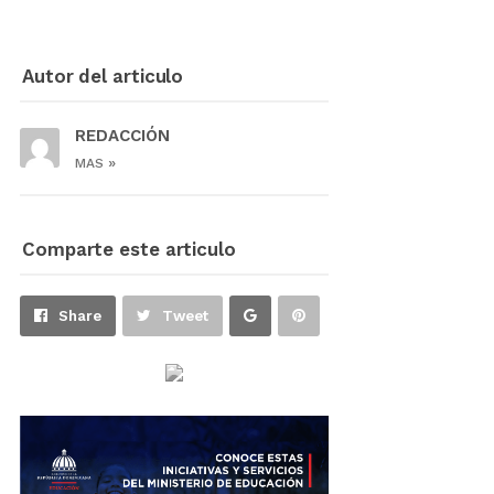
Autor del articulo
REDACCIÓN
»
MAS
Comparte este articulo
Share
Pin
Share
Tweet
on
on
Google+
Pinterest