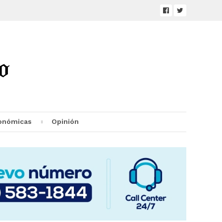
onómicas
Opinión