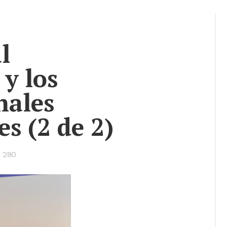
l
 y los
nales
s (2 de 2)
•
280
Bookmarks: