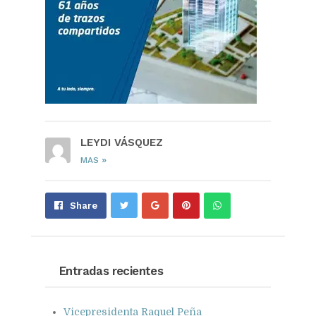
LEYDI VÁSQUEZ
»
MAS
Share
Pin
Send
Share
on
on
with
Google+
Pinterest
WhatsApp
Entradas recientes
Vicepresidenta Raquel Peña