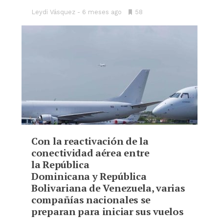
Leydi Vásquez
6 meses ago
•
58
Bookmarks:
Con la reactivación de la
conectividad aérea entre
la República
Dominicana y República
Bolivariana de Venezuela, varias
compañías nacionales se
preparan para iniciar sus vuelos