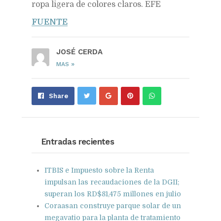
ropa ligera de colores claros. EFE
FUENTE
JOSÉ CERDA
»
MAS
Share
Pin
Send
Share
on
on
with
Google+
Pinterest
WhatsApp
Entradas recientes
ITBIS e Impuesto sobre la Renta
impulsan las recaudaciones de la DGII;
superan los RD$81,475 millones en julio
Coraasan construye parque solar de un
megavatio para la planta de tratamiento