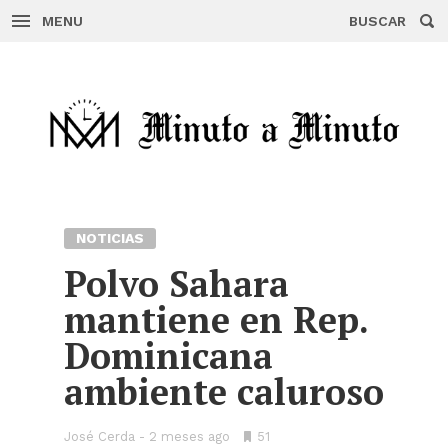
MENU
BUSCAR
Skip
to
content
NOTICIAS
Polvo Sahara
mantiene en Rep.
Dominicana
ambiente caluroso
José Cerda
2 meses ago
•
51