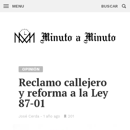
MENU
BUSCAR
Skip
to
content
OPINIÓN
Reclamo callejero
y reforma a la Ley
87-01
José Cerda
1 año ago
•
201
Bookmarks: