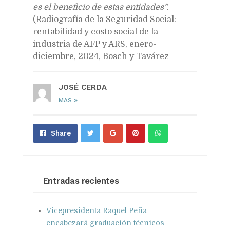
es el beneficio de estas entidades”.
(Radiografía de la Seguridad Social:
rentabilidad y costo social de la
industria de AFP y ARS, enero-
diciembre, 2024, Bosch y Tavárez
JOSÉ CERDA
»
MAS
Share
Pin
Send
Share
on
on
with
Google+
Pinterest
WhatsApp
Entradas recientes
Vicepresidenta Raquel Peña
encabezará graduación técnicos