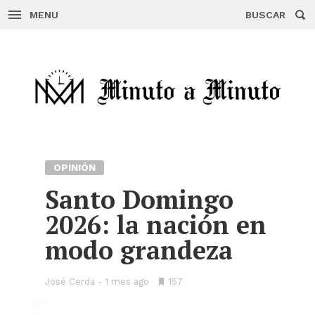
MENU
BUSCAR
Skip
to
content
OPINIÓN
Santo Domingo
2026: la nación en
modo grandeza
José Cerda
1 mes ago
•
157
Bookmarks: