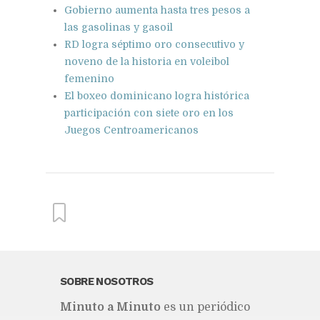
Gobierno aumenta hasta tres pesos a
las gasolinas y gasoil
RD logra séptimo oro consecutivo y
noveno de la historia en voleibol
femenino
El boxeo dominicano logra histórica
participación con siete oro en los
Juegos Centroamericanos
From this category »
SOBRE NOSOTROS
Mi­nu­to a Mi­nu­to
es un pe­rió­di­co
El campanario en ruinas