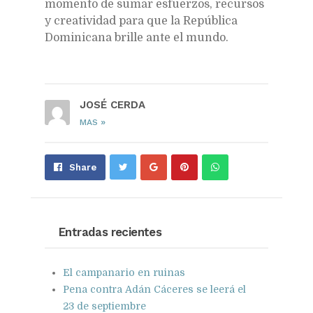
momento de sumar esfuerzos, recursos
y creatividad para que la República
Dominicana brille ante el mundo.
JOSÉ CERDA
»
MAS
Share
Pin
Send
Share
on
on
with
Google+
Pinterest
WhatsApp
Entradas recientes
El campanario en ruinas
Pena contra Adán Cáceres se leerá el
23 de septiembre