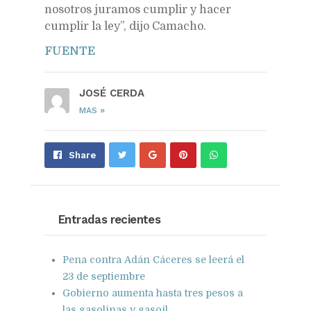
nosotros juramos cumplir y hacer
cumplir la ley”, dijo Camacho.
FUENTE
JOSÉ CERDA
»
MAS
Share
Pin
Send
Share
on
on
with
Google+
Pinterest
WhatsApp
Entradas recientes
Pena contra Adán Cáceres se leerá el
23 de septiembre
Gobierno aumenta hasta tres pesos a
las gasolinas y gasoil