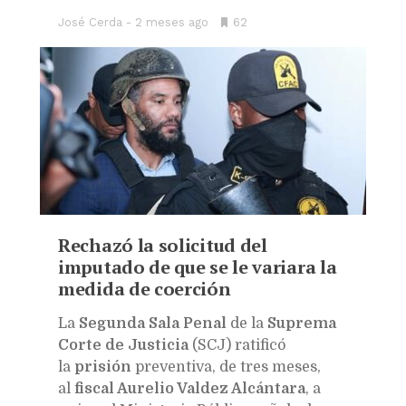
José Cerda
2 meses ago
•
62
Bookmarks:
Rechazó la solicitud del
imputado de que se le variara la
medida de coerción
L
a
Segunda Sala Penal
de la
Suprema
Corte de Justicia
(SCJ) ratificó
la
prisión
preventiva, de tres meses,
al
fiscal Aurelio Valdez Alcántara
, a