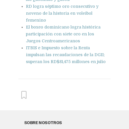
RD logra séptimo oro consecutivo y
noveno de la historia en voleibol
femenino
El boxeo dominicano logra histórica
participación con siete oro en los
Juegos Centroamericanos
ITBIS e Impuesto sobre la Renta
impulsan las recaudaciones de la DGII;
superan los RD$81,475 millones en julio
From this category »
SOBRE NOSOTROS