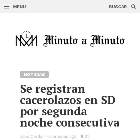
MENU
BUSCAR
Skip
to
content
NOTICIAS
Se registran
cacerolazos en SD
por segunda
noche consecutiva
José Cerda
4 semanas ago
•
21