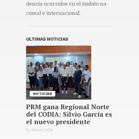
causa debate legal
den­cia ocu­rri­dos en el ám­bi­to na­
Publicado hace 13 horas
cio­nal e in­ter­na­cio­nal.
Otra jueza de la Suprema Corte
de Justicia desiste de la
evaluación para optar por un
nuevo período
ULTIMAS NOTICIAS
Publicado hace 13 horas
El COE pone a 2 provincias y al
Distrito Nacional en alerta
verde
Publicado hace 13 horas
NOTICIAS
PRM gana Regional Norte
del CODIA: Silvio García es
el nuevo presidente
by
REDACCIÓN