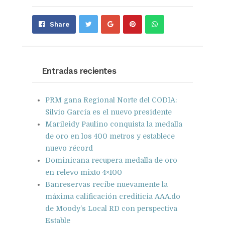
Share
Pin
Send
Share
on
on
with
Google+
Pinterest
WhatsApp
Entradas recientes
PRM gana Regional Norte del CODIA:
Silvio García es el nuevo presidente
Marileidy Paulino conquista la medalla
de oro en los 400 metros y establece
nuevo récord
Dominicana recupera medalla de oro
en relevo mixto 4×100
Banreservas recibe nuevamente la
máxima calificación crediticia AAA.do
de Moody’s Local RD con perspectiva
Estable