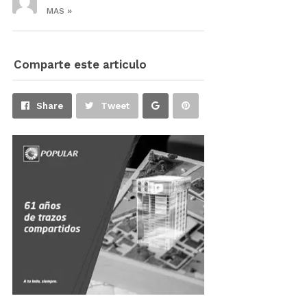
»
MAS
Comparte este articulo
Share
Pin
Share
Tweet
on
on
Google+
Pinterest