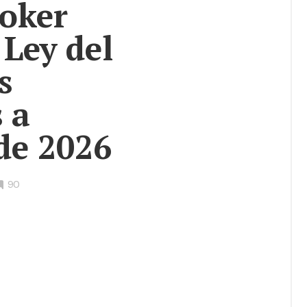
oker
 Ley del
s
 a
de 2026
•
90
Bookmarks: