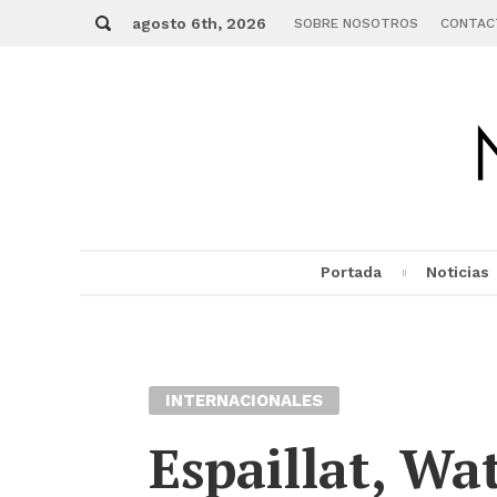
Skip
Buscar
to
agosto 6th, 2026
SOBRE NOSOTROS
CONTAC
content
Portada
Noticias
MENU
INTERNACIONALES
Espaillat, Wa