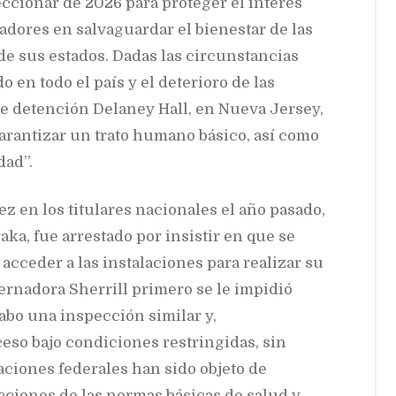
ccionar de 2026 para proteger el interés
adores en salvaguardar el bienestar de las
de sus estados. Dadas las circunstancias
en todo el país y el deterioro de las
e detención Delaney Hall, en Nueva Jersey,
arantizar un trato humano básico, así como
dad”.
z en los titulares nacionales el año pasado,
ka, fue arrestado por insistir en que se
 acceder a las instalaciones para realizar su
bernadora Sherrill primero se le impidió
cabo una inspección similar y,
cceso bajo condiciones restringidas, sin
aciones federales han sido objeto de
cciones de las normas básicas de salud y